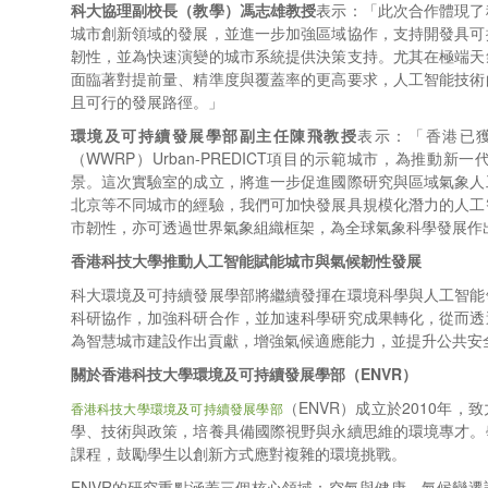
科大協理副校長（教學）馮志雄教授
表示：「此次合作體現了
城市創新領域的發展，並進一步加強區域協作，支持開發具可
韌性，並為快速演變的城市系統提供決策支持。尤其在極端天
面臨著對提前量、精準度與覆蓋率的更高要求，人工智能技術
且可行的發展路徑。」
環境及可持續發展學部
副主任
陳飛教授
表示：「香港已
（WWRP）Urban-PREDICT項目的示範城市，為推動
景。這次實驗室的成立，將進一步促進國際研究與區域氣象人
北京等不同城市的經驗，我們可加快發展具規模化潛力的人工
市韌性，亦可透過世界氣象組織框架，為全球氣象科學發展作
香港科技大學推動人工智能賦能城市與氣候韌性發展
科大環境及可持續發展學部將繼續發揮在環境科學與人工智能
科研協作，加強科研合作，並加速科學研究成果轉化，從而透
為智慧城市建設作出貢獻，增強氣候適應能力，並提升公共安
關於香港科技大學
環境及可持續發展學部
（
ENVR
）
（ENVR）成立於2010年
香港科技大學環境及可持續發展學部
學、技術與政策，培養具備國際視野與永續思維的環境專才。
課程，鼓勵學生以創新方式應對複雜的環境挑戰。
ENVR的研究重點涵蓋三個核心領域：空氣與健康、氣候變