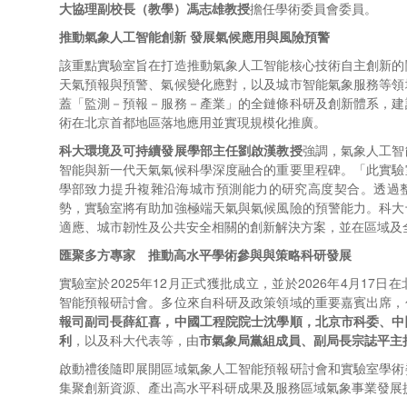
大協理副校長（教學）馮志雄教授
擔任學術委員會委員。
推動氣象人工智能創新
發展氣候應用與風險預警
該重點實驗室旨在打造推動氣象人工智能核心技術自主創新的
天氣預報與預警、氣候變化應對，以及城市智能氣象服務等領
蓋「監測－預報－服務－產業」的全鏈條科研及創新體系，建
術在北京首都地區落地應用並實現規模化推廣。
科大環境及可持續發展學部主任劉啟漢教授
強調，氣象人工智
智能與新一代天氣氣候科學深度融合的重要里程碑。「此實驗
學部致力提升複雜沿海城市預測能力的研究高度契合。透過
勢，實驗室將有助加強極端天氣與氣候風險的預警能力。科大
適應、城市韌性及公共安全相關的創新解決方案，並在區域及
匯聚多方專家 推動高水平學術參與與策略科研發展
實驗室於2025年12月正式獲批成立，並於2026年4月17
智能預報研討會。多位來自科研及政策領域的重要嘉賓出席，
報司副司長薛紅喜，中國工程院院士沈學順，北京市科委、中
利
，以及科大代表等，由
市氣象局黨組成員、副局長宗誌平主
啟動禮後隨即展開區域氣象人工智能預報研討會和實驗室學術
集聚創新資源、產出高水平科研成果及服務區域氣象事業發展